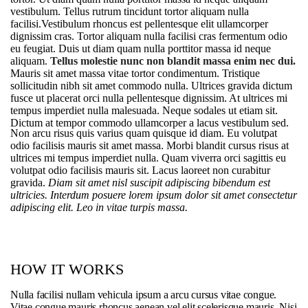
vestibulum. Tellus rutrum tincidunt tortor aliquam nulla
facilisi.Vestibulum rhoncus est pellentesque elit ullamcorper
dignissim cras. Tortor aliquam nulla facilisi cras fermentum odio
eu feugiat. Duis ut diam quam nulla porttitor massa id neque
aliquam.
Tellus molestie nunc non blandit massa enim nec dui.
Mauris sit amet massa vitae tortor condimentum. Tristique
sollicitudin nibh sit amet commodo nulla. Ultrices gravida dictum
fusce ut placerat orci nulla pellentesque dignissim. At ultrices mi
tempus imperdiet nulla malesuada. Neque sodales ut etiam sit.
Dictum at tempor commodo ullamcorper a lacus vestibulum sed.
Non arcu risus quis varius quam quisque id diam. Eu volutpat
odio facilisis mauris sit amet massa. Morbi blandit cursus risus at
ultrices mi tempus imperdiet nulla. Quam viverra orci sagittis eu
volutpat odio facilisis mauris sit. Lacus laoreet non curabitur
gravida.
Diam sit amet nisl suscipit adipiscing bibendum est
ultricies. Interdum posuere lorem ipsum dolor sit amet consectetur
adipiscing elit. Leo in vitae turpis massa.
HOW IT WORKS
Nulla facilisi nullam vehicula ipsum a arcu cursus vitae congue.
Vitae congue mauris rhoncus aenean vel elit scelerisque mauris. Nisi