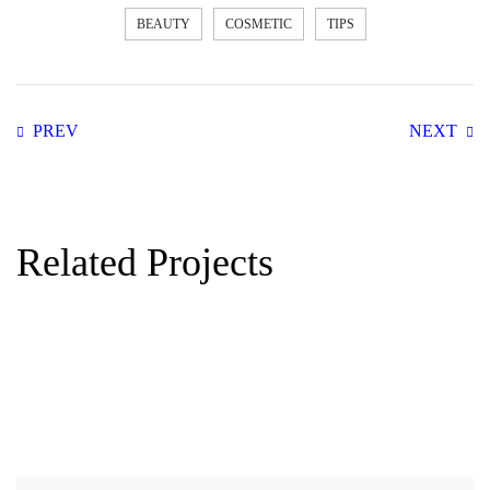
BEAUTY
COSMETIC
TIPS
PREV
NEXT
Related Projects
Beauty
Makeup
YOUR PERFECT BROWS