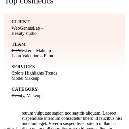
Top cosmetics
CLIENT
WebGeniusLab –
Beauty studio
TEAM
Jill Wesker – Makeup
Leon Valentine – Photo
SERVICES
Colors Highlights Trends
Model Makeup
CATEGORY
Beauty, Makeup
retium vulputate sapien nec sagittis aliquam. Laoreet
A
suspendisse interdum consectetur libero id faucibus nisl
tincidunt eget. Viverra suspendisse potenti nullam ac
tortor. Ut diam quam nulla porttitor massa id neque aliquam