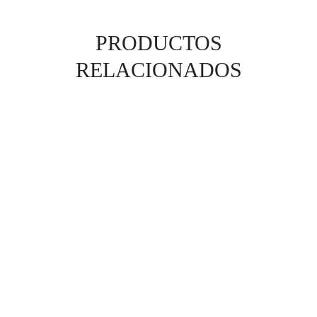
PRODUCTOS
RELACIONADOS
Rejuvi “A” Asta
Rejuvi “A” Night Ge
Enhancing Serum
$
1,442.00
$
1,480.00
Rejuvi “X” Vitamin C
Rejuvi “G” AHA Cre
Complex