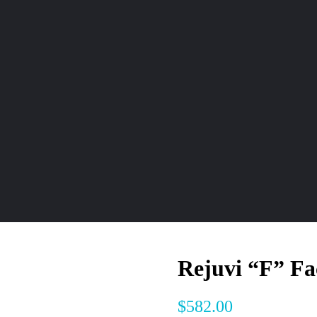
Rejuvi “F” Fa
$
582.00