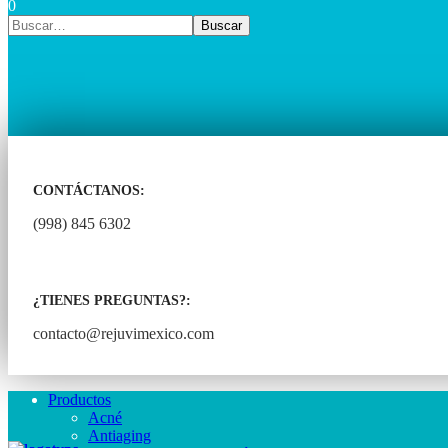
0
CONTÁCTANOS:
(998) 845 6302
¿TIENES PREGUNTAS?:
contacto@rejuvimexico.com
Productos
Acné
Antiaging